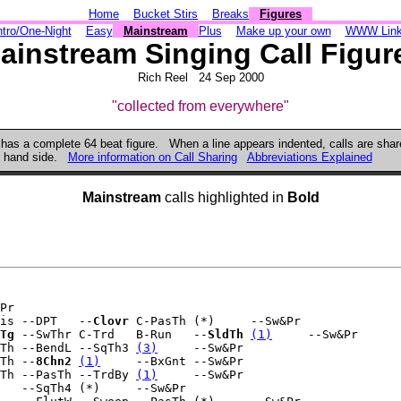
Home
Bucket Stirs
Breaks
Figures
ntro/One-Night
Easy
Mainstream
Plus
Make up your own
WWW Lin
ainstream Singing Call Figur
Rich Reel 24 Sep 2000
"collected from everywhere"
 has a complete 64 beat figure. When a line appears indented, calls are share
eft hand side.
More information on Call Sharing
Abbreviations Explained
Mainstream
calls highlighted in
Bold
Pr

is --DPT   --
Clovr
 C-PasTh (*)     --Sw&Pr

Tg
 --SwThr C-Trd   B-Run   --
SldTh
(1)
     --Sw&Pr

Th --BendL --SqTh3 
(3)
     --Sw&Pr

Th --
8Chn2
(1)
     --BxGnt --Sw&Pr

Th --PasTh --TrdBy 
(1)
     --Sw&Pr

   --SqTh4 (*)     --Sw&Pr
