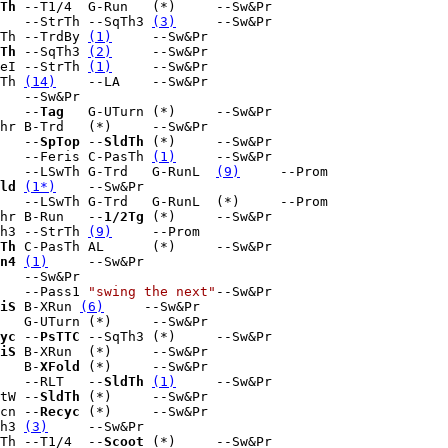
Th
 --T1/4  G-Run   (*)     --Sw&Pr

   --StrTh --SqTh3 
(3)
     --Sw&Pr

Th --TrdBy 
(1)
     --Sw&Pr

Th
 --SqTh3 
(2)
     --Sw&Pr

eI --StrTh 
(1)
     --Sw&Pr

Th 
(14)
    --LA    --Sw&Pr

   --Sw&Pr

   --
Tag
   G-UTurn (*)     --Sw&Pr

hr B-Trd   (*)     --Sw&Pr

   --
SpTop
 --
SldTh
 (*)     --Sw&Pr

   --Feris C-PasTh 
(1)
     --Sw&Pr

   --LSwTh G-Trd   G-RunL  
(9)
     --Prom

ld
(1*)
    --Sw&Pr

   --LSwTh G-Trd   G-RunL  (*)     --Prom

hr B-Run   --
1/2Tg
 (*)     --Sw&Pr

h3 --StrTh 
(9)
     --Prom

Th
 C-PasTh AL      (*)     --Sw&Pr

n4
(1)
     --Sw&Pr

   --Sw&Pr

   --Pass1 
"swing the next"
--Sw&Pr

iS
 B-XRun 
(6)
     --Sw&Pr

   G-UTurn (*)     --Sw&Pr

yc
 --
PsTTC
 --SqTh3 (*)     --Sw&Pr

iS
 B-XRun  (*)     --Sw&Pr

   B-
XFold
 (*)     --Sw&Pr

   --RLT   --
SldTh
(1)
     --Sw&Pr

tW --
SldTh
 (*)     --Sw&Pr

cn --
Recyc
 (*)     --Sw&Pr

h3 
(3)
     --Sw&Pr

Th --T1/4  --
Scoot
 (*)     --Sw&Pr
