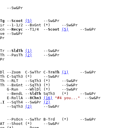
   --Sw&Pr

Tg
 --
Scoot
(5)
     --Sw&Pr

ir --1-1/2 --BxGnt (*)     --Sw&Pr

cn --
Recyc
 --T1/4  --
Scoot
(5)
     --Sw&Pr

ve --Sw&Pr

Pr

Tr --
SldTh
(1)
     --Sw&Pr

Th --PasTh 
(2)
     --Sw&Pr

Pr

Dl --Zoom  C-SwThr C-
TrnTh
(1)
     --Sw&Pr

Th C-SqTh3 (*)     --Sw&Pr

Th --RLT   --SqTh3 (*)     --Sw&Pr

Th --BxGnt --SqTh3 (*)     --Sw&Pr

   G-Run   --WhlDl (*)     --Sw&Pr

   --BendL --
SldTh
 SqTh3   (*)     --Sw&Pr

   E-RollA --
8Chn3
(16)
"#4 you..."
  --Sw&Pr

.I
 --SqTh4 --Sw&Pr 
(2)
   --SqTh3 
(2)
     --Sw&Pr

   --PsOcn --SwThr B-Trd   (*)     --Sw&Pr

AT --Shoot (*)     --Sw&Pr

rn (*)     --Prom
