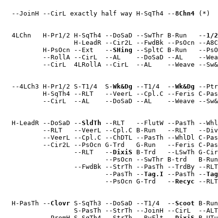
  --JoinH --CirL exactly half way H-SqTh4 --
8Chn4
 (*)  
  4LChn   H-Pr1/2 H-SqTh4 --DoSaD --SwThr B-Run   --
1/2
                  H-LeadR --Cir2L --FwdBk --PsOcn --A8C
          H-PsOcn --Ext   --
SHing
 --SpltC B-Run   --PsO
          --RollA --CirL  --AL    --DoSaD --AL    --Wea
          --CirL  4LRollA --CirL  --AL    --Weave --Sw&
  --4LCh3 H-Pr1/2 S-T1/4  S-
Wk&Dg
 --T1/4  --
Wk&Dg
 --Ptr
          H-SqTh4 --RLT   --VeerL --Cpl.C --Feris C-Pas
          --CirL  --AL    --DoSaD --AL    --Weave --Sw&
  H-LeadR --DoSaD --
SldTh
 --RLT   --FlutW --PasTh --Whl
          --RLT   --VeerL --Cpl.C B-Run   --RLT   --Div
          --VeerL --Cpl.C --ChDTL --PasTh --WhlDl C-Pas
          --Cir2L --PsOcn G-Trd   G-Run   --Feris C-Pas
                  --RLT   --
DixiS
 B-Trd   --LSwTh G-Cir
                          --PsOcn --SwThr B-trd   B-Run
                  --FwdBk --StrTh --PasTh --TrdBy --RLT
                          --PasTh --
Tag.I
 --PasTh --
Tag
                          --PsOcn G-Trd   --
Recyc
 --RLT
  H-PasTh --
Clovr
 S-SqTh3 --DoSaD --T1/4  --
Scoot
 B-Run
                  S-PasTh --StrTh --JoinH --CirL  --ALT
          --PromH S-SqTh4 --StrTh --RvFlt --
DixiS
 B-UTu