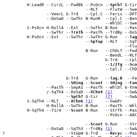
                                                       
          H-LeadR --Cir2L --FwdBk --PsOcn --
SpChT
 G-Cir
                                  --RLT   --FlutW --Swe
                  --VeerL G-Trd   --Cpl.C --Feris --DPT
                  --DoSaD --SwThr B-RunR  --Cpl.C --Ben
                                          --WhlDl --Swe
          S-PsOcn H-RollA --Ext   --SwThr B-Run   --Pas
                  --SwThr --
TrnTh
 --PasTh --TrdBy --DoS
          H-PsOcn --Ext   --SwThr --SwThr G-Run   --
Tag
                                  --
SpTop
 --RLT   --SqT
                                                  --Flu
                                  B-Run   --ChDLT --Fwd
                                          --BendL --RLT
                                          G-Trd   --Cpl
                                          --
1/2Tg
 --
Sco
                                          --Cpl.C --ChD
                                                       
                          G-Trd   G-Run   --
Tag.R
  --Fe
                          --
SHing
 --
Scoot
 --
SHing
 --
Fan
                  --PasTh --SepA1 --PasTh --WhlDl G-
Trn
                  /-SqTh4 --DoSaD --
8Chn4
(1)
     --Sw&
                          --
SpChT
 G-Cir   
(7)
     --Sw&
          S-SqTh4 --RLT   --
8Chn6
(1)
     --Sw&Pr

                  H-RollA --SwThr B-Run   --PasTh --Whl
          H-SqTh4 --T1/4  --
Scoot
 B-Run   --StrTh --Pas
                                          --PsOcn --A8C
                                  --
Scoot
 G-Run   --Str
                  --DoSaD --SqTh3 --TrdBy 
(1)
     --Sw&
?                         --StepW G-Trd   --
Recyc
 --Pas