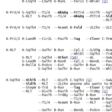
          H-LSqT4 --LSwTh G-RunL  --Feris C-WhlAr 
(1)
  
  H-Pr3/4 S-SqTh3 --T1/4  --
Wk&Dg
 --PtTrd --StrTh --SqT
          S-RLT   S-PasTh --T1/4  --
Wk&Dg
 --PtTrd --
Sld
                                                  --RLT
  H-Pr4/4 S-SqTh4 --T1/4  --
Scoot
 B-
Fold
  --2LChn --2LC
  A-Pr1/2 H-LaedR --Cir2L --PasTh --
Tag
   --
Clovr
 C-
Trn
  H-RLT   H-SqTh4 --SwThr B-Run   --Cpl.C --
1/2Tg
 --
Sco
                                  --WhlDl --SqTh3 --Trd
          S-RLT   /-SqTh4 --
8Chn5
(14)
    --AL    --Sw&
          S-LeadR --SwThr B-RunR  --Cpl.C --BendL --Pas
          H-RollA S-PsOcn --Ext   --SwThr B-Run   --Pas
                  S-SqTh4 --SwThr B-Run   --PasTh --Whl
  H-SqTh4 --
8ChTh
 --RLT   --DivTh C-SqTh3 
(1)
     --Sw&
          --
SldTh
 --RLT   --2LChn anyone who wants to-B
          --StepW G-Trd   G-Run   --
Tag
   --
Clovr
 C-SqT
          --RLT   --DivTh --PasTh --SqTh3 --TrdBy 
(1)
  
                  --PasTh --TrdBy --SwThr B-Run   --Fer
                                  --T1/4  --
Scoot
 B-Run
                  --T1/4  --
Scoot
 B-Run   --RLT   --SqT
                                                  --Rol
                  --SwThr B-Run   --BendL --PsOcn --SwT