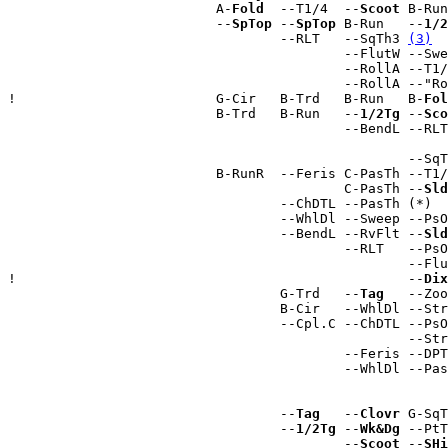
                          A-
Fold
  --T1/4  --
Scoot
 B-Run
                          --
SpTop
 --
SpTop
 B-Run   --
1/2
                                  --RLT   --SqTh3 
(3)
  
                                          --FlutW --Swe
                                          --RollA --T1/
                                          --RollA --"Ro
!                         G-Cir   B-Trd   B-Run   B-
Fol
                          B-Trd   B-Run   --
1/2Tg
 --
Sco
                                          --BendL --RLT
                                                       
                                                  --SqT
                          B-RunR  --Feris C-PasTh --T1/
                                          C-PasTh --
Sld
                                  --ChDTL --PasTh (*)  
                                  --WhlDl --Sweep --PsO
                                  --BendL --RvFlt --
Sld
                                          --RLT   --PsO
                                                  --Flu
!                                                 --
Dix
                                  G-Trd   --
Tag
   --Zoo
                                  B-Cir   --WhlDl --Str
                                  --Cpl.C --ChDTL --PsO
                                                  --Str
                                          --Feris --DPT
                                          --WhlDl --Pas
                                                       
                                                       
                                  --
Tag
   --
Clovr
 G-SqT
                                  --
1/2Tg
 --
Wk&Dg
 --PtT
                                          --
Scoot
 --
SHi