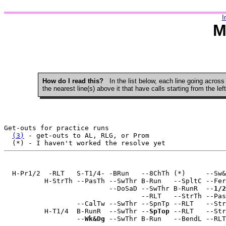
I
M
How do I read this?
In the list below, each line going across
the nearest line(s) above it that have calls starting from the l
Get-outs for practice runs

(3)
 - get-outs to AL, RLG, or Prom

  H-Pr1/2  -RLT   S-T1/4- -BRun   --8ChTh (*)     --Sw&
          H-StrTh --PasTh --SwThr B-Run   --SpltC --Fer
                          --DoSaD --SwThr B-RunR  --
1/2
                                  --RLT   --StrTh --Pas
                  --CalTw --SwThr --SpnTp --RLT   --Str
          H-T1/4  B-RunR  --SwThr --
SpTop
 --RLT   --Str
                  --
Wk&Dg
 --SwThr B-Run   --BendL --RLT