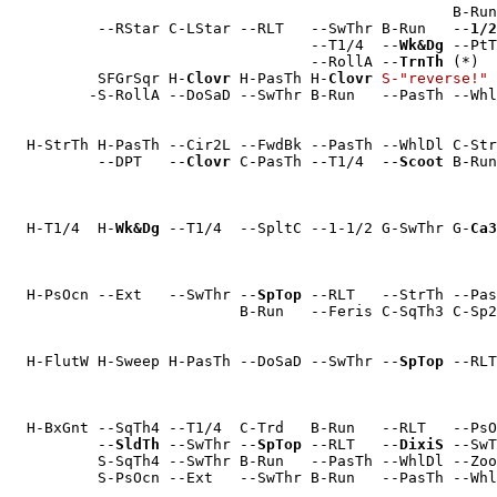
                                                  B-Run
          --RStar C-LStar --RLT   --SwThr B-Run   --
1/2
                                  --T1/4  --
Wk&Dg
 --PtT
                                  --RollA --
TrnTh
 (*)  
          SFGrSqr H-
Clovr
 H-PasTh H-
Clovr
S-"reverse!"
 
         -S-RollA --DoSaD --SwThr B-Run   --PasTh --Whl
  H-StrTh H-PasTh --Cir2L --FwdBk --PasTh --WhlDl C-Str
          --DPT   --
Clovr
 C-PasTh --T1/4  --
Scoot
 B-Run
  H-T1/4  H-
Wk&Dg
 --T1/4  --SpltC --1-1/2 G-SwThr G-
Ca3
  H-PsOcn --Ext   --SwThr --
SpTop
 --RLT   --StrTh --Pas
                          B-Run   --Feris C-SqTh3 C-Sp2
  H-FlutW H-Sweep H-PasTh --DoSaD --SwThr --
SpTop
 --RLT
  H-BxGnt --SqTh4 --T1/4  C-Trd   B-Run   --RLT   --PsO
          --
SldTh
 --SwThr --
SpTop
 --RLT   --
DixiS
 --SwT
          S-SqTh4 --SwThr B-Run   --PasTh --WhlDl --Zoo
          S-PsOcn --Ext   --SwThr B-Run   --PasTh --Whl