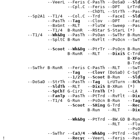
                  --VeerL --Feris C-PasTh --DoSaD --
Sld
                          --Cpl.C --Feris --DPT   LrTrd
                                  --ChDTL --StrTh --Pas
          --Sp2A1 --T1/4  --Col.C --Trd   --FaceI --
Sld
                  --PasTh --
Tag
   --Clov  --DPT   --Fac
                  --BxGnt --RLT   --FlutW --Sweep --Pas
                  --T1/4  B-RunR  --RStar S-StarL (*)  
          --T1/4  --
Wk&Dg
 --PasTh --PsOan --SwThr B-Run
                  --SpltC B-Run   --RvFlt --PsOcn --SwT
                                                       
                  --
Scoot
 --
Wk&Dg
 --PtrTr --PsOcn B-Run
                          B-RunR  --RLT   --
DixiS
 C-Trd
                                                  B-
XFo
                                                  B-Trd
          --SwThr B-RunR  --Feris C-PasTh --RLT   --SwT
                          --
Tag
   --
Clovr
 (DoSaD) C-SqT
                          --
1/2Tg
 --
Scoot
 B-Run   --
Sld
          --DoSaD --StrTh --PasTh --
Tag
   LrUTurn --
8Ch
                  --
SldTh
 --RLT   --
DixiS
 B-XRun  (*)  
                  --
SpChT
 G-Cir2  --
TrnTh
 (*)     --LA 
                  --
FanTp
 --PasTh --PtTrd --RvFlt --
Dix
                  --T1/4  G-Run   --PsOcn B-Run   --
Tag
                          --
Scoot
 --
SHing
 G-Trd   --
Rec
                                  B-Run   --RLT   --
Dix
                                                       
                          --
Wk&Dg
 --PtTrd --BW.GD B-Run
                                          --RLT   --Flu
                                                  --PsO
                  --SwThr --
Ca3/4
 --
Wk&Dg
 --PtTrd --SqT
!                         --
Recyc
 --VeerL --Feris --Pas