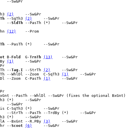
   --Sw&Pr

h3 
(2)
     --Sw&Pr

Th
 --SqTh3 
(2)
     --Sw&Pr

   --
SldTh
 --PasTh (*)     --Sw&Pr

hn 
(12)
    --Prom

Th
 --PasTh (*)     --Sw&Pr

ot
 B-
Fold
  G-
TrnTh
(13)
    --Sw&Pr

By 
(1)
     --Sw&Pr

Pr

Th --
Tag.I
 --StrTh 
(2)
     --Sw&Pr

Th --WhlDl --Zoom  C-SqTh3 
(1)
     --Sw&Pr

Dl --Zoom  C-PasTh 
(1)
     --Sw&Pr

Pr

xGnt --PasTh --WhlDl --Sw&Pr (fixes the optional BxGnt)

h3 (*)     --Sw&Pr

   --Sw&Pr

is C-SqTh3 (*)     --Sw&Pr

   --StrTh --PasTh --TrdBy (*)     --Sw&Pr

h3 (*)     --Sw&Pr

lA --BxGnt --R.PBy 
(3)
     --Sw&Pr

hr --
Scoot
(6)
     --Sw&Pr
