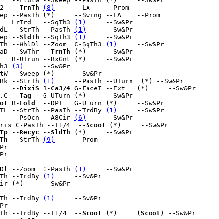
   --FlutW --Sweep --PasTh (*)     --Sw&Pr

2  --
TrnTh
(8)
     --LA    --Prom

ep --PasTh (*)     --Swing --LA    --Prom

   LrTrd   --SqTh3 
(1)
     --Sw&Pr

dL --StrTh --PasTh 
(1)
     --Sw&Pr

ep --
SldTh
 --SqTh3 
(1)
     --Sw&Pr

Th --WhlDl --Zoom  C-SqTh3 
(1)
     --Sw&Pr

aD --SwThr --
TrnTh
 (*)     --Sw&Pr

   B-UTrun --BxGnt (*)     --Sw&Pr

h3 
(3)
     --Sw&Pr

tW --Sweep (*)     --Sw&Pr

Bk --StrTh 
(1)
     --PasTh --UTurn 
 (*) --Sw&Pr

   --
DixiS
 B-
Ca3/4
 G-FaceI --Ext   (*)     --Sw&Pr

.C --
Tag
   G-UTurn (*)     --Sw&Pr

ot
 B-
Fold
  --DPT   G-UTurn (*)     --Sw&Pr

TL --StrTh --PasTh --TrdBy 
(1)
     --Sw&Pr

   --PsOcn --A8Cir 
(6)
     --Sw&Pr

ris C-PasTh --T1/4  --
Scoot
 (*)     --Sw&Pr

Tp
 --
Recyc
 --
SldTh
 (*)     --Sw&Pr

Th
 --StrTh 
(9)
     --Prom

Pr

Pr

Dl --Zoom  C-PasTh 
(1)
     --Sw&Pr

Th --TrdBy 
(1)
     --Sw&Pr

ir (*)     --Sw&Pr

Th --TrdBy 
(1)
     --Sw&Pr

Pr

Th --TrdBy --T1/4  --
Scoot
 (*)     (
Scoot
) --Sw&Pr
