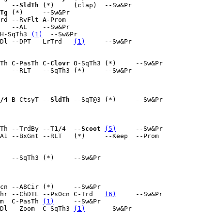
   --
SldTh
 (*)     (clap)  --Sw&Pr

Tg
 (*)     --Sw&Pr

rd --RvFlt A-Prom

   --AL    --Sw&Pr

H-SqTh3 
(1)
  --Sw&Pr

Dl --DPT   LrTrd   
(1)
     --Sw&Pr

Th C-PasTh C-
Clovr
 O-SqTh3 (*)     --Sw&Pr

   --RLT   --SqTh3 (*)     --Sw&Pr

/4
 B-CtsyT --
SldTh
 --SqT@3 (*)     --Sw&Pr

Th --TrdBy --T1/4  --
Scoot
(5)
     --Sw&Pr

A1 --BxGnt --RLT   (*)     --Keep  --Prom

   --SqTh3 (*)     --Sw&Pr

cn --A8Cir (*)     --Sw&Pr

hr --ChDTL --PsOcn C-Trd   
(6)
     --Sw&Pr

m  C-PasTh 
(1)
     --Sw&Pr

Dl --Zoom  C-SqTh3 
(1)
     --Sw&Pr
