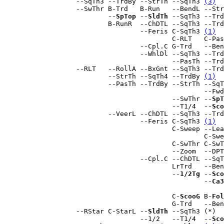
                  --SqTh3 --TrdBy --StrTh --SqTh3 
(3)
  
                  --SwThr B-Trd   B-Run   --BendL --Str
                          --
SpTop
 --
SldTh
 --SqTh3 --Trd
                          B-RunR  --ChDTL --SqTh3 --Trd
                                  --Feris C-SqTh3 
(1)
  
                                          C-RLT   C-Pas
                                  --Cpl.C G-Trd   --Ben
                                  --WhlDl --SqTh3 --Trd
                                          --PasTh --Trd
                  --RLT   --RollA --BxGnt --SqTh3 --Trd
                          --StrTh --SqTh4 --TrdBy 
(1)
  
                          --PasTh --TrdBy --StrTh --SqT
                                                  --Fwd
                                          --SwThr --
SpT
                                          --T1/4  --
Sco
                          --VeerL --ChDTL --SqTh3 --Trd
                                  --Feris C-SqTh3 
(1)
  
                                          C-Sweep --Lea
                                                  C-Swe
                                          C-SwThr C-SwT
                                          --Zoom  --DPT
                                  --Cpl.C --ChDTL --SqT
                                          LrTrd   --Ben
                                          --
1/2Tg
 --
Sco
                                                  --
Ca3
                                                       
                                          C-
ScooG
 B-
Fol
                                          G-Trd   --Ben
                  --RStar C-StarL --
SldTh
 --SqTh3 (*)  
                                  --1/2   --T1/4  --
Sco