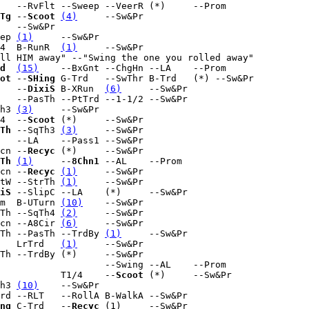
   --RvFlt --Sweep --VeerR (*)     --Prom

Tg
 --
Scoot
(4)
     --Sw&Pr

   --Sw&Pr

ep 
(1)
     --Sw&Pr

4  B-RunR  
(1)
     --Sw&Pr

ll HIM away" --"Swing the one you rolled away"

d
(15)
    --BxGnt --ChgHn --LA    --Prom

ot
 --
SHing
 G-Trd   --SwThr B-Trd   (*) --Sw&Pr

   --
DixiS
 B-XRun  
(6)
     --Sw&Pr

   --PasTh --PtTrd --1-1/2 --Sw&Pr

h3 
(3)
     --Sw&Pr

4  --
Scoot
 (*)     --Sw&Pr

Th
 --SqTh3 
(3)
     --Sw&Pr

   --LA    --Pass1 --Sw&Pr

cn --
Recyc
 (*)     --Sw&Pr

Th
(1)
     --
8Chn1
 --AL    --Prom

cn --
Recyc
(1)
     --Sw&Pr

tW --StrTh 
(1)
     --Sw&Pr

iS
 --SlipC --LA    (*)     --Sw&Pr

m  B-UTurn 
(10)
    --Sw&Pr

Th --SqTh4 
(2)
     --Sw&Pr

cn --A8Cir 
(6)
     --Sw&Pr

Th --PasTh --TrdBy 
(1)
     --Sw&Pr

   LrTrd   
(1)
     --Sw&Pr

Th --TrdBy (*)     --Sw&Pr

                   --Swing --AL    --Prom

           T1/4    --
Scoot
 (*)     --Sw&Pr

h3 
(10)
    --Sw&Pr

rd --RLT   --RollA B-WalkA --Sw&Pr

ng
 C-Trd   --
Recyc
 (1)     --Sw&Pr
