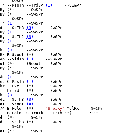
   --Sw&Pr

Th --PasTh --TrdBy 
(1)
     --Sw&Pr

By (*)     --Sw&Pr

By (*)     --Sw&Pr

   --Sw&Pr

Th 
(1)
     --Sw&Pr

dL --SqTh3 
(3)
     --Sw&Pr

By 
(1)
     --Sw&Pr

By --SqTh2 
(3)
     --Sw&Pr

By 
(1)
     --Sw&Pr

   --Sw&Pr

h3 
(3)
     --Sw&Pr

Bk B-
Scoot
 (*)     --Sw&Pr

op
 --
SldTh
(1)
     --Sw&Pr

ot
 (*)     (
Scoot
) --Sw&Pr

By (*)     --Sw&Pr

   --Sw&Pr

dR 
(1)
     --Sw&Pr

ep C-PasTh 
(1)
     --Sw&Pr

hr --Ext   (*)     --Sw&Pr

   LrTrd   (*)     --Sw&Pr

h3 
(3)
     --Sw&Pr

dL --SqTh3 
(3)
     --Sw&Pr

ot
 --
Scoot
(4)
     --Sw&Pr

/4
 B-
Fold
  (*)     
"Sneaky"
 YelRk   --Sw&Pr

   B-
Fold
  G-
TrnTh
 --StrTh (*)     --Prom

d
  (*)     --Sw&Pr

dL --SqTh3 (*)     --Sw&Pr

   --Sw&Pr

ot
 (*)     --Sw&Pr
